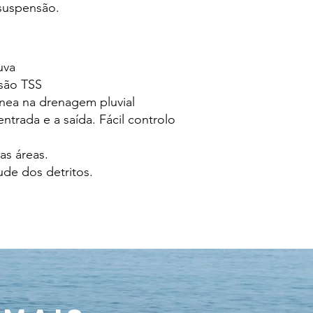
 suspensão.
uva
são TSS
ânea na drenagem pluvial
ntrada e a saída. Fácil controlo
as áreas.
ude dos detritos.