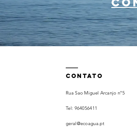
co
CONTATO
Rua Sao Miguel Arcanjo nº5
Tel: 964056411
geral@ecoagua.pt