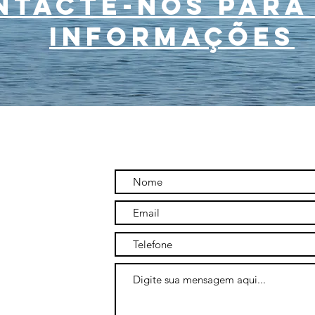
ntacte-nos para
informações