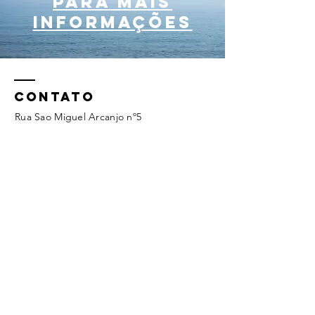
para mais
informações
CONTATO
Rua Sao Miguel Arcanjo nº5
Tel:
964056411
geral@ecoagua.pt