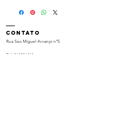
CONTATO
Rua Sao Miguel Arcanjo nº5
Tel:
964056411
geral@ecoagua.pt