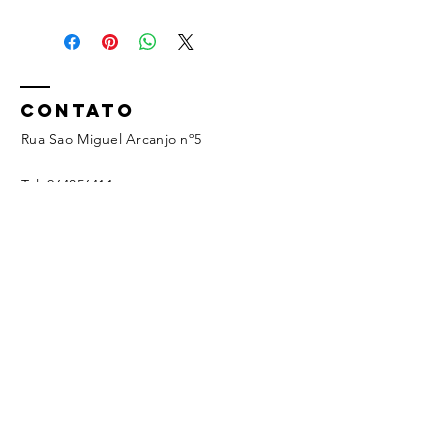
CONTATO
Rua Sao Miguel Arcanjo nº5
Tel:
964056411
geral@ecoagua.pt