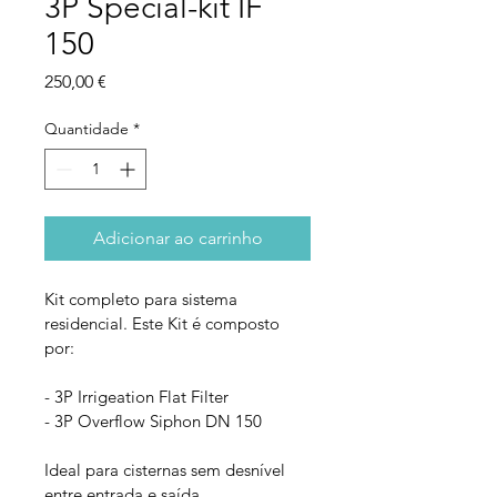
3P Special-kit IF
150
Preço
250,00 €
Quantidade
*
Adicionar ao carrinho
Kit completo para sistema 
residencial. Este Kit é composto 
por:
- 3P Irrigeation Flat Filter
- 3P Overflow Siphon DN 150
Ideal para cisternas sem desnível 
entre entrada e saída.