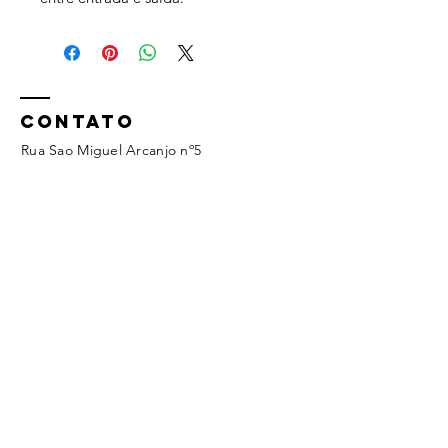
CONTATO
Rua Sao Miguel Arcanjo nº5
Tel:
964056411
geral@ecoagua.pt