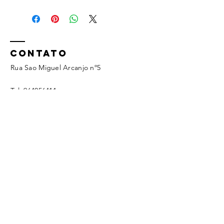
CONTATO
Rua Sao Miguel Arcanjo nº5
Tel:
964056411
geral@ecoagua.pt