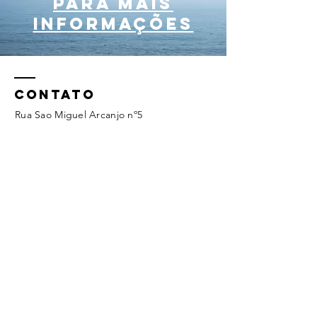
para mais
informações
CONTATO
Rua Sao Miguel Arcanjo nº5
Tel:
964056411
geral@ecoagua.pt